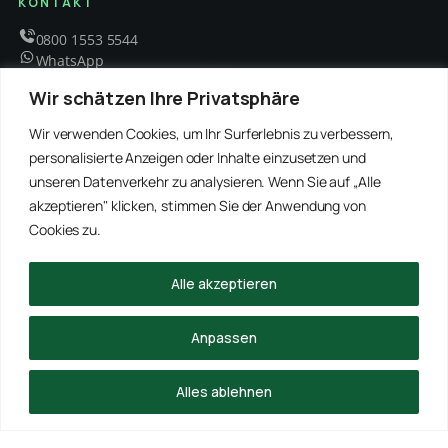
KONTAKT
0800 1553 5544
WhatsApp
info@schaedlingsbekaempfung-kraft.de
Wir schätzen Ihre Privatsphäre
Mo – Fr 8 – 18 Uhr
Wir verwenden Cookies, um Ihr Surferlebnis zu verbessern,
personalisierte Anzeigen oder Inhalte einzusetzen und
unseren Datenverkehr zu analysieren. Wenn Sie auf „Alle
EMPFOHLENE PARTNER
akzeptieren" klicken, stimmen Sie der Anwendung von
WinRei24 Dienstleistungen
Winterdienst Profi NRW
Winterdienst Niedersachsen
Entrümpelung Meister
Cookies zu.
Rohrreinigung Freitag
Hanse Objektservice
Winterdienst Hansa
Winterdienst Freitag
Alle akzeptieren
© 2026 Schädlingsbekämpfung Kraft · Alle Rechte vorbehalten
Anpassen
Impressum
Datenschutz
Alles ablehnen
ANRUFEN
WHATSAPP
ANFRAGE