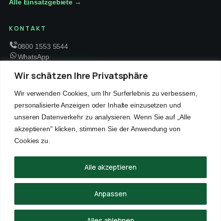
Alle Einsatzgebiete →
KONTAKT
0800 1553 5544
WhatsApp
info@schaedlingsbekaempfung-kraft.de
Wir schätzen Ihre Privatsphäre
Mo – Fr 8 – 18 Uhr
Wir verwenden Cookies, um Ihr Surferlebnis zu verbessern,
personalisierte Anzeigen oder Inhalte einzusetzen und
unseren Datenverkehr zu analysieren. Wenn Sie auf „Alle
EMPFOHLENE PARTNER
akzeptieren" klicken, stimmen Sie der Anwendung von
WinRei24 Dienstleistungen
Winterdienst Profi NRW
Winterdienst Niedersachsen
Entrümpelung Meister
Cookies zu.
Rohrreinigung Freitag
Hanse Objektservice
Winterdienst Hansa
Winterdienst Freitag
Alle akzeptieren
© 2026 Schädlingsbekämpfung Kraft · Alle Rechte vorbehalten
Anpassen
Impressum
Datenschutz
Alles ablehnen