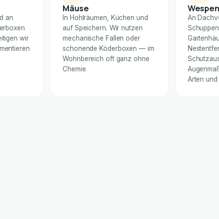
Mäuse
Wespe
nd an
In Hohlräumen, Küchen und
An Dachv
derboxen
auf Speichern. Wir nutzen
Schuppen
itigen wir
mechanische Fallen oder
Gartenhäu
umentieren
schonende Köderboxen — im
Nestentfe
Wohnbereich oft ganz ohne
Schutzaus
Chemie.
Augenmaß 
Arten und