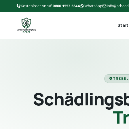
Kostenloser Anruf:
0800 1553 5544
WhatsApp
info@schaed
Start
TREBEL
Schädlings
T