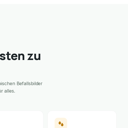
gsten zu
schen Befallsbilder
 alles.