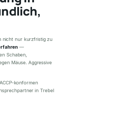
ündlich,
24H ERREICHBAR
nicht nur kurzfristig zu
rfahren
—
en Schaben,
egen Mäuse. Aggressive
 HACCP-konformen
nsprechpartner in Trebel