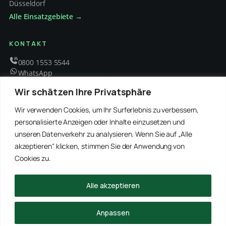
Düsseldorf
Alle Einsatzgebiete →
KONTAKT
0800 1553 5544
WhatsApp
info@schaedlingsbekaempfung-kraft.de
Wir schätzen Ihre Privatsphäre
Mo – Fr 8 – 18 Uhr
Wir verwenden Cookies, um Ihr Surferlebnis zu verbessern,
personalisierte Anzeigen oder Inhalte einzusetzen und
unseren Datenverkehr zu analysieren. Wenn Sie auf „Alle
EMPFOHLENE PARTNER
akzeptieren" klicken, stimmen Sie der Anwendung von
WinRei24 Dienstleistungen
Winterdienst Profi NRW
Winterdienst Niedersachsen
Entrümpelung Meister
Cookies zu.
Rohrreinigung Freitag
Hanse Objektservice
Winterdienst Hansa
Winterdienst Freitag
Alle akzeptieren
© 2026 Schädlingsbekämpfung Kraft · Alle Rechte vorbehalten
Anpassen
Impressum
Datenschutz