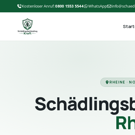
Kostenloser Anruf:
0800 1553 5544
WhatsApp
info@schaed
Start
RHEINE · 
Schädlings
Rh