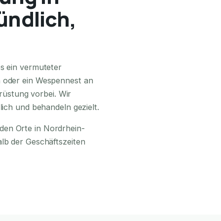
ündlich,
24H ERREICHBAR
es ein vermuteter
n oder ein Wespennest an
üstung vorbei. Wir
lich und behandeln gezielt.
den Orte in Nordrhein-
alb der Geschäftszeiten