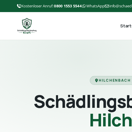
Kostenloser Anruf:
0800 1553 5544
WhatsApp
info@schaed
Start
HILCHENBACH 
Schädlings
Hilc