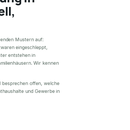
ll,
24H ERREICHBAR
renden Mustern auf:
waren eingeschleppt,
ter entstehen in
milienhäusern. Wir kennen
 besprechen offen, welche
vathaushalte und Gewerbe in