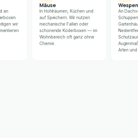
Mäuse
Wespe
nd an
In Hohlräumen, Küchen und
An Dachv
derboxen
auf Speichern. Wir nutzen
Schuppen
itigen wir
mechanische Fallen oder
Gartenhäu
umentieren
schonende Köderboxen — im
Nestentfe
Wohnbereich oft ganz ohne
Schutzaus
Chemie.
Augenmaß 
Arten und