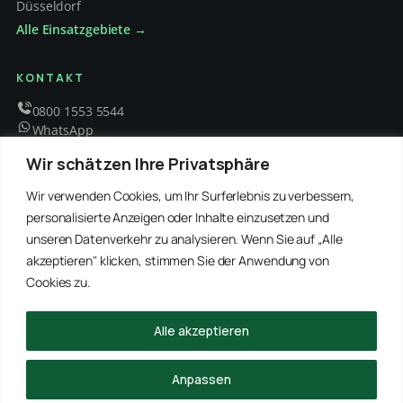
Düsseldorf
Alle Einsatzgebiete →
KONTAKT
0800 1553 5544
WhatsApp
info@schaedlingsbekaempfung-kraft.de
Wir schätzen Ihre Privatsphäre
Mo – Fr 8 – 18 Uhr
Wir verwenden Cookies, um Ihr Surferlebnis zu verbessern,
personalisierte Anzeigen oder Inhalte einzusetzen und
unseren Datenverkehr zu analysieren. Wenn Sie auf „Alle
EMPFOHLENE PARTNER
akzeptieren" klicken, stimmen Sie der Anwendung von
WinRei24 Dienstleistungen
Winterdienst Profi NRW
Winterdienst Niedersachsen
Entrümpelung Meister
Cookies zu.
Rohrreinigung Freitag
Hanse Objektservice
Winterdienst Hansa
Winterdienst Freitag
Alle akzeptieren
© 2026 Schädlingsbekämpfung Kraft · Alle Rechte vorbehalten
Anpassen
Impressum
Datenschutz