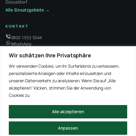
Düsseldorf
Alle Einsatzgebiete →
KONTAKT
0800 1553 5544
WhatsApp
info@schaedlingsbekaempfung-kraft.de
Wir schätzen Ihre Privatsphäre
Mo – Fr 8 – 18 Uhr
Wir verwenden Cookies, um Ihr Surferlebnis zu verbessern,
personalisierte Anzeigen oder Inhalte einzusetzen und
unseren Datenverkehr zu analysieren. Wenn Sie auf „Alle
EMPFOHLENE PARTNER
akzeptieren" klicken, stimmen Sie der Anwendung von
WinRei24 Dienstleistungen
Winterdienst Profi NRW
Winterdienst Niedersachsen
Entrümpelung Meister
Cookies zu.
Rohrreinigung Freitag
Hanse Objektservice
Winterdienst Hansa
Winterdienst Freitag
Alle akzeptieren
© 2026 Schädlingsbekämpfung Kraft · Alle Rechte vorbehalten
Anpassen
Impressum
Datenschutz