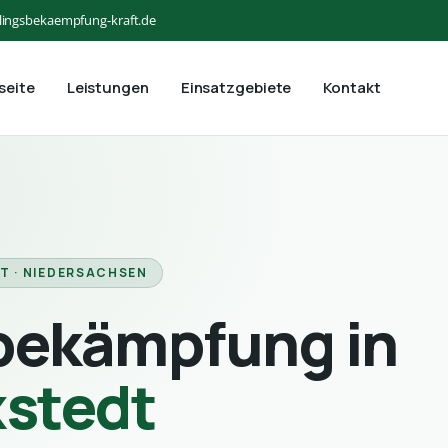
lingsbekaempfung-kraft.de
seite
Leistungen
Einsatzgebiete
Kontakt
T · NIEDERSACHSEN
bekämpfung in
xstedt