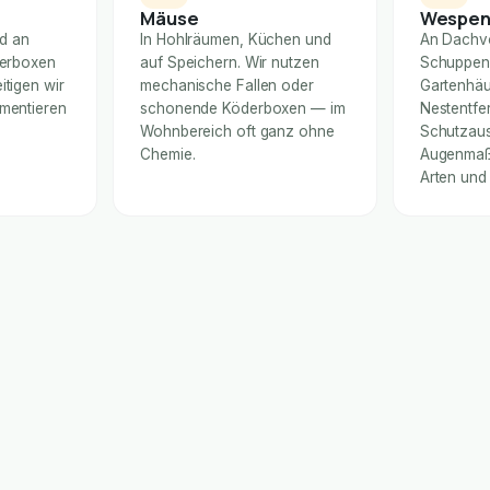
Mäuse
Wespe
nd an
In Hohlräumen, Küchen und
An Dachv
derboxen
auf Speichern. Wir nutzen
Schuppen
itigen wir
mechanische Fallen oder
Gartenhäu
umentieren
schonende Köderboxen — im
Nestentfe
Wohnbereich oft ganz ohne
Schutzaus
Chemie.
Augenmaß 
Arten und