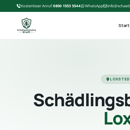
Kostenloser Anruf:
0800 1553 5544
WhatsApp
info@schaed
Start
LOXSTED
Schädlings
Lo