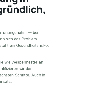
gründlich,
24H ERREICHBAR
 nur unangenehm — bei
nn sich das Problem
teht ein Gesundheitsrisiko.
lle wie Wespennester an
tifizieren wir den
ächsten Schritte. Auch in
insatz.