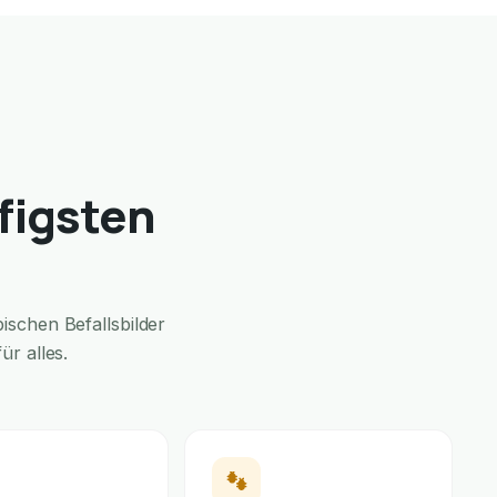
figsten
schen Befallsbilder
r alles.