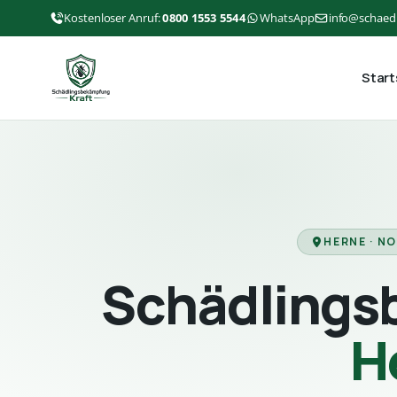
Kostenloser Anruf:
0800 1553 5544
WhatsApp
info@schaed
Start
HERNE · N
Schädlings
H