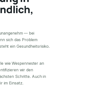
ndlich,
24H ERREICHBAR
r unangenehm — bei
nn sich das Problem
teht ein Gesundheitsrisiko.
lle wie Wespennester an
tifizieren wir den
ächsten Schritte. Auch in
r im Einsatz.