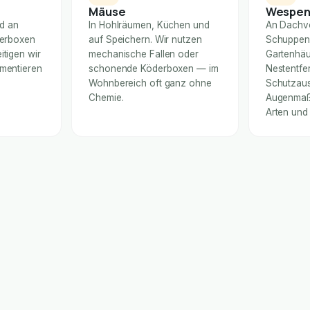
Mäuse
Wespe
nd an
In Hohlräumen, Küchen und
An Dachv
derboxen
auf Speichern. Wir nutzen
Schuppen
itigen wir
mechanische Fallen oder
Gartenhäu
umentieren
schonende Köderboxen — im
Nestentfe
Wohnbereich oft ganz ohne
Schutzaus
Chemie.
Augenmaß 
Arten und