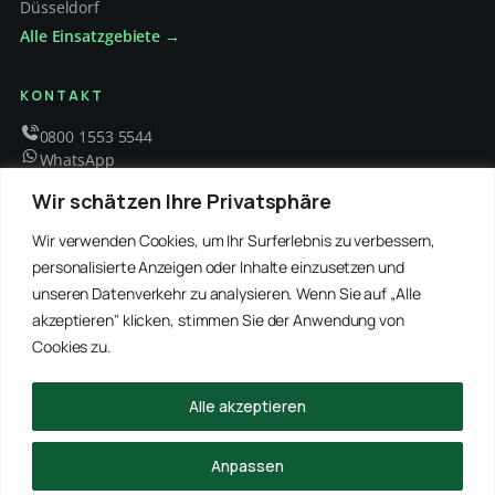
Düsseldorf
Alle Einsatzgebiete →
KONTAKT
0800 1553 5544
WhatsApp
info@schaedlingsbekaempfung-kraft.de
Wir schätzen Ihre Privatsphäre
Mo – Fr 8 – 18 Uhr
Wir verwenden Cookies, um Ihr Surferlebnis zu verbessern,
personalisierte Anzeigen oder Inhalte einzusetzen und
unseren Datenverkehr zu analysieren. Wenn Sie auf „Alle
EMPFOHLENE PARTNER
akzeptieren" klicken, stimmen Sie der Anwendung von
WinRei24 Dienstleistungen
Winterdienst Profi NRW
Winterdienst Niedersachsen
Entrümpelung Meister
Cookies zu.
Rohrreinigung Freitag
Hanse Objektservice
Winterdienst Hansa
Winterdienst Freitag
Alle akzeptieren
© 2026 Schädlingsbekämpfung Kraft · Alle Rechte vorbehalten
Anpassen
Impressum
Datenschutz