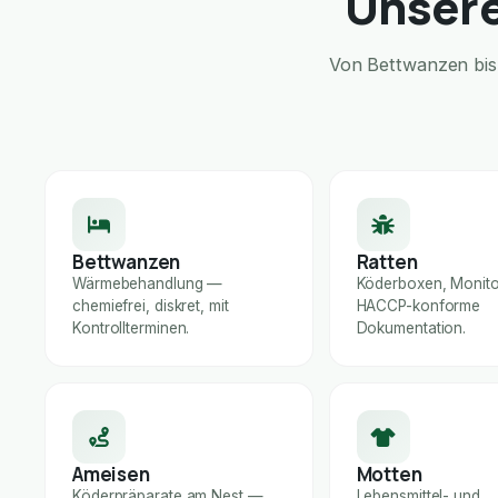
Unsere
Von Bettwanzen bis 
Bettwanzen
Ratten
Wärmebehandlung —
Köderboxen, Monito
chemiefrei, diskret, mit
HACCP-konforme
Kontrollterminen.
Dokumentation.
Ameisen
Motten
Köderpräparate am Nest —
Lebensmittel- und