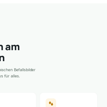
n am
n
schen Befallsbilder
 für alles.