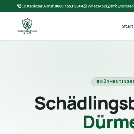
Kostenloser Anruf:
0800 1553 5544
WhatsApp
info@schaed
Start
DÜRMENTINGE
Schädlings
Dürme