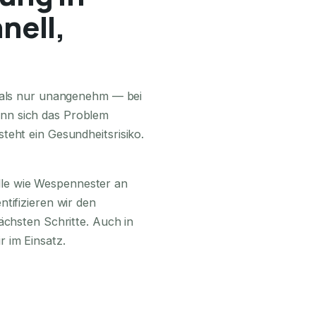
nell,
24H ERREICHBAR
r als nur unangenehm — bei
nn sich das Problem
teht ein Gesundheitsrisiko.
lle wie Wespennester an
tifizieren wir den
ächsten Schritte. Auch in
 im Einsatz.