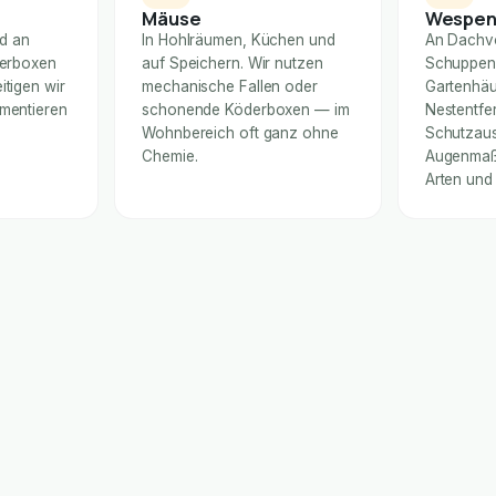
Mäuse
Wespe
nd an
In Hohlräumen, Küchen und
An Dachv
derboxen
auf Speichern. Wir nutzen
Schuppen
itigen wir
mechanische Fallen oder
Gartenhäu
umentieren
schonende Köderboxen — im
Nestentfe
Wohnbereich oft ganz ohne
Schutzaus
Chemie.
Augenmaß 
Arten und