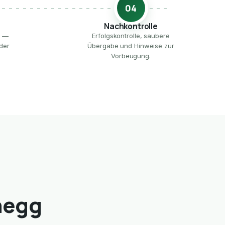
04
Nachkontrolle
e —
Erfolgskontrolle, saubere
der
Übergabe und Hinweise zur
Vorbeugung.
negg