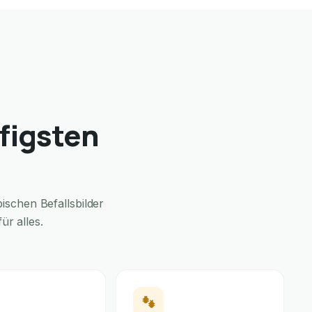
figsten
schen Befallsbilder
r alles.