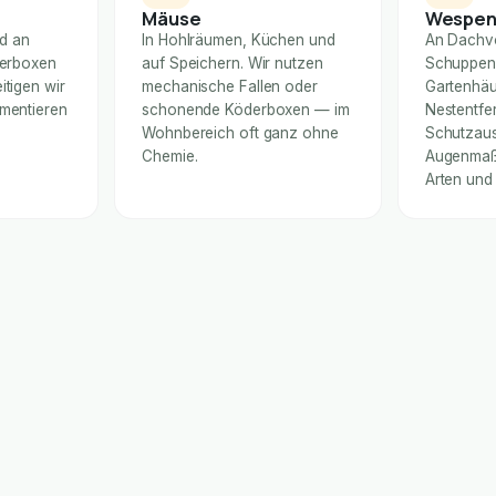
Mäuse
Wespe
nd an
In Hohlräumen, Küchen und
An Dachv
derboxen
auf Speichern. Wir nutzen
Schuppen
itigen wir
mechanische Fallen oder
Gartenhäu
umentieren
schonende Köderboxen — im
Nestentfe
Wohnbereich oft ganz ohne
Schutzaus
Chemie.
Augenmaß 
Arten und