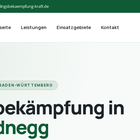
lingsbekaempfung-kraft.de
seite
Leistungen
Einsatzgebiete
Kontakt
 BADEN-WÜRTTEMBERG
bekämpfung in
dnegg