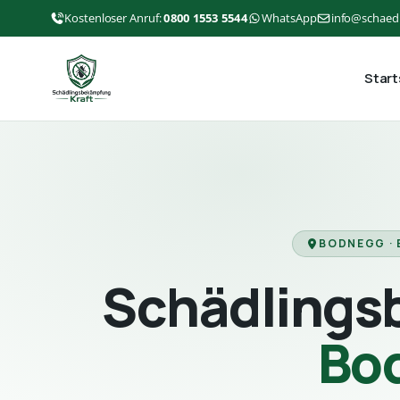
Kostenloser Anruf:
0800 1553 5544
WhatsApp
info@schaed
Start
BODNEGG ·
Schädlings
Bo