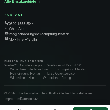
Alle Einsatzgebiete →
KONTAKT
0800 1553 5544
WhatsApp
info@schaedlingsbekaempfung-kraft.de
Mo – Fr 8 – 18 Uhr
EMPFOHLENE PARTNER
WinRei24 Dienstleistungen
Winterdienst Profi NRW
Winterdienst Niedersachsen
Entrümpelung Meister
Rohrreinigung Freitag
Hanse Objektservice
Winterdienst Hansa
Winterdienst Freitag
© 2026 Schädlingsbekämpfung Kraft · Alle Rechte vorbehalten
Impressum
Datenschutz