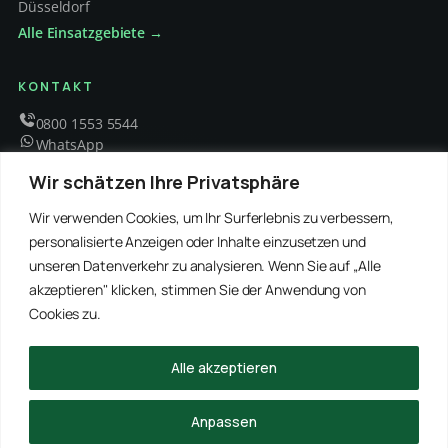
Düsseldorf
Alle Einsatzgebiete →
KONTAKT
0800 1553 5544
WhatsApp
info@schaedlingsbekaempfung-kraft.de
Wir schätzen Ihre Privatsphäre
Mo – Fr 8 – 18 Uhr
Wir verwenden Cookies, um Ihr Surferlebnis zu verbessern,
personalisierte Anzeigen oder Inhalte einzusetzen und
unseren Datenverkehr zu analysieren. Wenn Sie auf „Alle
EMPFOHLENE PARTNER
akzeptieren" klicken, stimmen Sie der Anwendung von
WinRei24 Dienstleistungen
Winterdienst Profi NRW
Winterdienst Niedersachsen
Entrümpelung Meister
Cookies zu.
Rohrreinigung Freitag
Hanse Objektservice
Winterdienst Hansa
Winterdienst Freitag
Alle akzeptieren
© 2026 Schädlingsbekämpfung Kraft · Alle Rechte vorbehalten
Anpassen
Impressum
Datenschutz