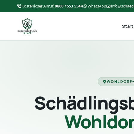
Kostenloser Anruf:
0800 1553 5544
WhatsApp
info@schaed
Start
WOHLDORF-
Schädlings
Wohldor