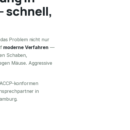
 schnell,
24H ERREICHBAR
 das Problem nicht nur
uf
moderne Verfahren
—
en Schaben,
egen Mäuse. Aggressive
 HACCP-konformen
Ansprechpartner in
Hamburg.