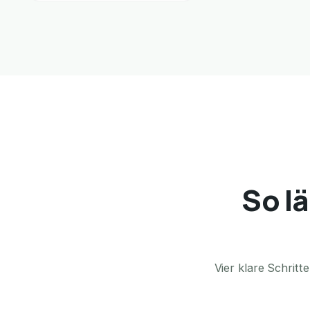
So lä
Vier klare Schrit