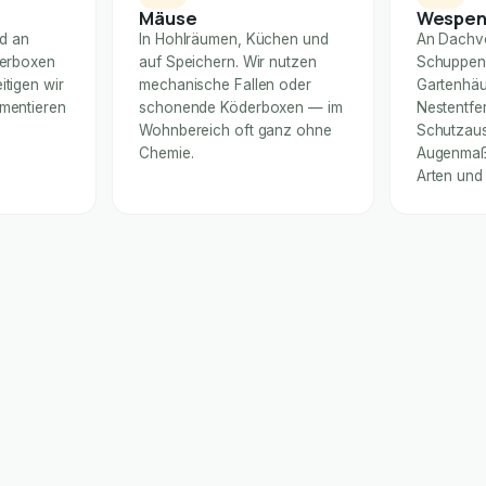
Mäuse
Wespe
nd an
In Hohlräumen, Küchen und
An Dachv
derboxen
auf Speichern. Wir nutzen
Schuppen
itigen wir
mechanische Fallen oder
Gartenhäu
umentieren
schonende Köderboxen — im
Nestentfe
Wohnbereich oft ganz ohne
Schutzaus
Chemie.
Augenmaß 
Arten und