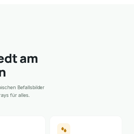
edt am
n
schen Befallsbilder
ys für alles.