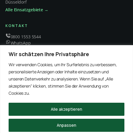
Düsseldorf
Alle Einsatzgebiete →
KONTAKT
0800 1553 5544
WhatsApp
info@schaedlingsbekaempfung-kraft.de
Wir schätzen Ihre Privatsphäre
Mo – Fr 8 – 18 Uhr
Wir verwenden Cookies, um Ihr Surferlebnis zu verbessern,
personalisierte Anzeigen oder Inhalte einzusetzen und
unseren Datenverkehr zu analysieren. Wenn Sie auf „Alle
EMPFOHLENE PARTNER
akzeptieren" klicken, stimmen Sie der Anwendung von
WinRei24 Dienstleistungen
Winterdienst Profi NRW
Winterdienst Niedersachsen
Entrümpelung Meister
Cookies zu.
Rohrreinigung Freitag
Hanse Objektservice
Winterdienst Hansa
Winterdienst Freitag
Alle akzeptieren
© 2026 Schädlingsbekämpfung Kraft · Alle Rechte vorbehalten
Anpassen
Impressum
Datenschutz