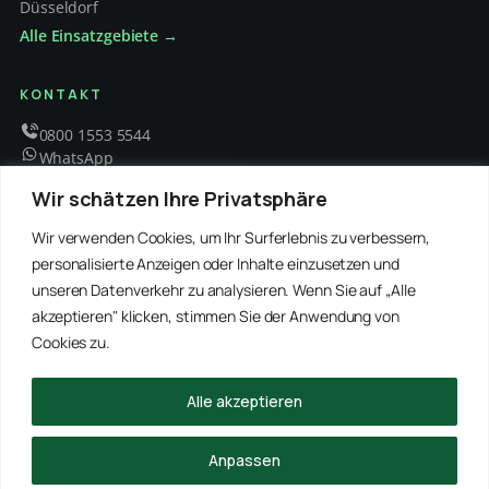
Düsseldorf
Alle Einsatzgebiete →
KONTAKT
0800 1553 5544
WhatsApp
info@schaedlingsbekaempfung-kraft.de
Wir schätzen Ihre Privatsphäre
Mo – Fr 8 – 18 Uhr
Wir verwenden Cookies, um Ihr Surferlebnis zu verbessern,
personalisierte Anzeigen oder Inhalte einzusetzen und
unseren Datenverkehr zu analysieren. Wenn Sie auf „Alle
EMPFOHLENE PARTNER
akzeptieren" klicken, stimmen Sie der Anwendung von
WinRei24 Dienstleistungen
Winterdienst Profi NRW
Winterdienst Niedersachsen
Entrümpelung Meister
Cookies zu.
Rohrreinigung Freitag
Hanse Objektservice
Winterdienst Hansa
Winterdienst Freitag
Alle akzeptieren
© 2026 Schädlingsbekämpfung Kraft · Alle Rechte vorbehalten
Anpassen
Impressum
Datenschutz