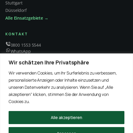
Stuttgart
Düsseldorf
Alle Einsatzgebiete →
KONTAKT
0800 1553 5544
WhatsApp
info@schaedlingsbekaempfung-kraft.de
Wir schätzen Ihre Privatsphäre
Mo – Fr 8 – 18 Uhr
Wir verwenden Cookies, um Ihr Surferlebnis zu verbessern,
personalisierte Anzeigen oder Inhalte einzusetzen und
unseren Datenverkehr zu analysieren. Wenn Sie auf „Alle
EMPFOHLENE PARTNER
akzeptieren" klicken, stimmen Sie der Anwendung von
WinRei24 Dienstleistungen
Winterdienst Profi NRW
Winterdienst Niedersachsen
Entrümpelung Meister
Cookies zu.
Rohrreinigung Freitag
Hanse Objektservice
Winterdienst Hansa
Winterdienst Freitag
Alle akzeptieren
© 2026 Schädlingsbekämpfung Kraft · Alle Rechte vorbehalten