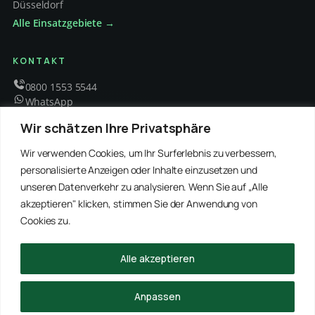
Düsseldorf
Alle Einsatzgebiete →
KONTAKT
0800 1553 5544
WhatsApp
info@schaedlingsbekaempfung-kraft.de
Wir schätzen Ihre Privatsphäre
Mo – Fr 8 – 18 Uhr
Wir verwenden Cookies, um Ihr Surferlebnis zu verbessern,
personalisierte Anzeigen oder Inhalte einzusetzen und
unseren Datenverkehr zu analysieren. Wenn Sie auf „Alle
EMPFOHLENE PARTNER
akzeptieren" klicken, stimmen Sie der Anwendung von
WinRei24 Dienstleistungen
Winterdienst Profi NRW
Winterdienst Niedersachsen
Entrümpelung Meister
Cookies zu.
Rohrreinigung Freitag
Hanse Objektservice
Winterdienst Hansa
Winterdienst Freitag
Alle akzeptieren
© 2026 Schädlingsbekämpfung Kraft · Alle Rechte vorbehalten
Anpassen
Impressum
Datenschutz