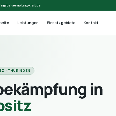
lingsbekaempfung-kraft.de
seite
Leistungen
Einsatzgebiete
Kontakt
TZ · THÜRINGEN
bekämpfung in
ositz