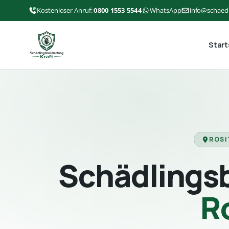
Kostenloser Anruf:
0800 1553 5544
WhatsApp
info@schaed
Start
ROSI
Schädlings
R