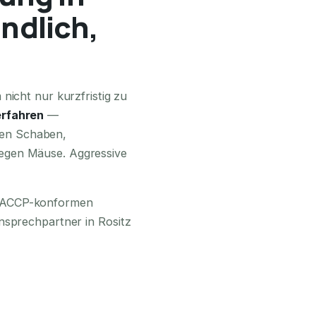
ündlich,
24H ERREICHBAR
nicht nur kurzfristig zu
rfahren
—
en Schaben,
egen Mäuse. Aggressive
 HACCP-konformen
nsprechpartner in Rositz