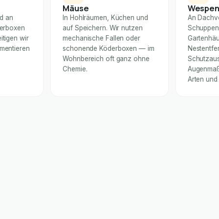
Mäuse
Wespe
nd an
In Hohlräumen, Küchen und
An Dachv
derboxen
auf Speichern. Wir nutzen
Schuppen
itigen wir
mechanische Fallen oder
Gartenhäu
umentieren
schonende Köderboxen — im
Nestentfe
Wohnbereich oft ganz ohne
Schutzaus
Chemie.
Augenmaß 
Arten und