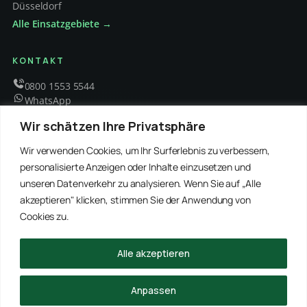
Düsseldorf
Alle Einsatzgebiete →
KONTAKT
0800 1553 5544
WhatsApp
info@schaedlingsbekaempfung-kraft.de
Wir schätzen Ihre Privatsphäre
Mo – Fr 8 – 18 Uhr
Wir verwenden Cookies, um Ihr Surferlebnis zu verbessern,
personalisierte Anzeigen oder Inhalte einzusetzen und
unseren Datenverkehr zu analysieren. Wenn Sie auf „Alle
EMPFOHLENE PARTNER
akzeptieren" klicken, stimmen Sie der Anwendung von
WinRei24 Dienstleistungen
Winterdienst Profi NRW
Winterdienst Niedersachsen
Entrümpelung Meister
Cookies zu.
Rohrreinigung Freitag
Hanse Objektservice
Winterdienst Hansa
Winterdienst Freitag
Alle akzeptieren
© 2026 Schädlingsbekämpfung Kraft · Alle Rechte vorbehalten
Anpassen
Impressum
Datenschutz