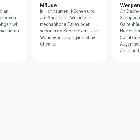
Mäuse
Wespe
nd an
In Hohlräumen, Küchen und
An Dachv
derboxen
auf Speichern. Wir nutzen
Schuppen
itigen wir
mechanische Fallen oder
Gartenhäu
umentieren
schonende Köderboxen — im
Nestentfe
Wohnbereich oft ganz ohne
Schutzaus
Chemie.
Augenmaß 
Arten und