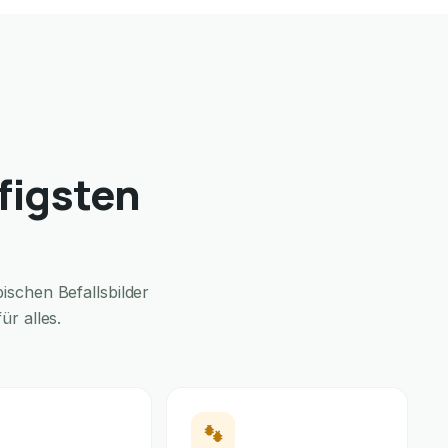
figsten
schen Befallsbilder
r alles.