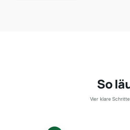
So lä
Vier klare Schrit