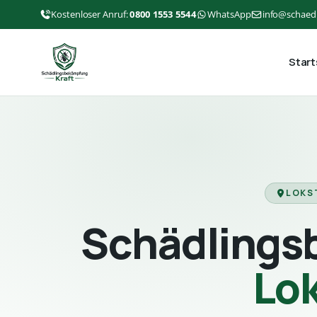
Kostenloser Anruf:
0800 1553 5544
WhatsApp
info@schaed
Start
LOKS
Schädlings
Lo