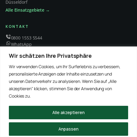
Düsseldorf
Alle Einsatzgebiete →
KONTAKT
0800 1553 5544
WhatsApp
info@schaedlingsbekaempfung-kraft.de
Wir schätzen Ihre Privatsphäre
Mo – Fr 8 – 18 Uhr
Wir verwenden Cookies, um Ihr Surferlebnis zu verbessern,
personalisierte Anzeigen oder Inhalte einzusetzen und
unseren Datenverkehr zu analysieren. Wenn Sie auf „Alle
EMPFOHLENE PARTNER
akzeptieren" klicken, stimmen Sie der Anwendung von
WinRei24 Dienstleistungen
Winterdienst Profi NRW
Winterdienst Niedersachsen
Entrümpelung Meister
Cookies zu.
Rohrreinigung Freitag
Hanse Objektservice
Winterdienst Hansa
Winterdienst Freitag
Alle akzeptieren
© 2026 Schädlingsbekämpfung Kraft · Alle Rechte vorbehalten
Anpassen
Impressum
Datenschutz