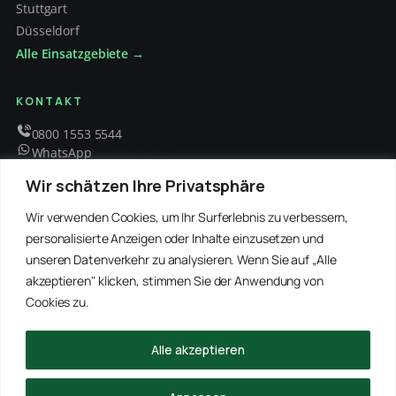
Stuttgart
Düsseldorf
Alle Einsatzgebiete →
KONTAKT
0800 1553 5544
WhatsApp
info@schaedlingsbekaempfung-kraft.de
Wir schätzen Ihre Privatsphäre
Mo – Fr 8 – 18 Uhr
Wir verwenden Cookies, um Ihr Surferlebnis zu verbessern,
personalisierte Anzeigen oder Inhalte einzusetzen und
unseren Datenverkehr zu analysieren. Wenn Sie auf „Alle
EMPFOHLENE PARTNER
akzeptieren" klicken, stimmen Sie der Anwendung von
WinRei24 Dienstleistungen
Winterdienst Profi NRW
Winterdienst Niedersachsen
Entrümpelung Meister
Cookies zu.
Rohrreinigung Freitag
Hanse Objektservice
Winterdienst Hansa
Winterdienst Freitag
Alle akzeptieren
© 2026 Schädlingsbekämpfung Kraft · Alle Rechte vorbehalten