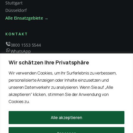
Stuttgart
Düsseldorf
Alle Einsatzgebiete →
KONTAKT
0800 1553 5544
WhatsApp
info@schaedlingsbekaempfung-kraft.de
Wir schätzen Ihre Privatsphäre
Mo – Fr 8 – 18 Uhr
Wir verwenden Cookies, um Ihr Surferlebnis zu verbessern,
personalisierte Anzeigen oder Inhalte einzusetzen und
unseren Datenverkehr zu analysieren. Wenn Sie auf „Alle
EMPFOHLENE PARTNER
akzeptieren" klicken, stimmen Sie der Anwendung von
WinRei24 Dienstleistungen
Winterdienst Profi NRW
Winterdienst Niedersachsen
Entrümpelung Meister
Cookies zu.
Rohrreinigung Freitag
Hanse Objektservice
Winterdienst Hansa
Winterdienst Freitag
Alle akzeptieren
© 2026 Schädlingsbekämpfung Kraft · Alle Rechte vorbehalten