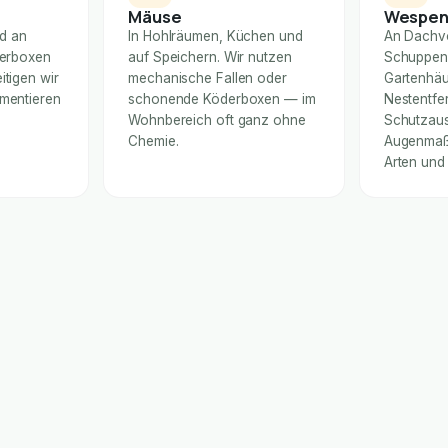
Mäuse
Wespe
nd an
In Hohlräumen, Küchen und
An Dachv
derboxen
auf Speichern. Wir nutzen
Schuppen
itigen wir
mechanische Fallen oder
Gartenhäu
umentieren
schonende Köderboxen — im
Nestentfe
Wohnbereich oft ganz ohne
Schutzaus
Chemie.
Augenmaß 
Arten und