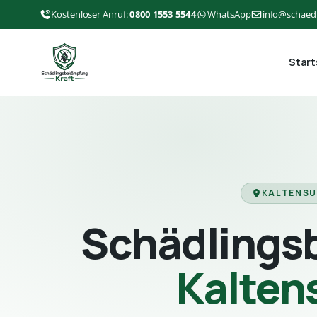
Kostenloser Anruf:
0800 1553 5544
WhatsApp
info@schaed
Start
KALTENSU
Schädlings
Kalten