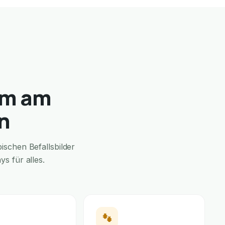
im am
n
schen Befallsbilder
s für alles.