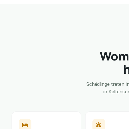
Womi
Schädlinge treten 
in Kaltensu