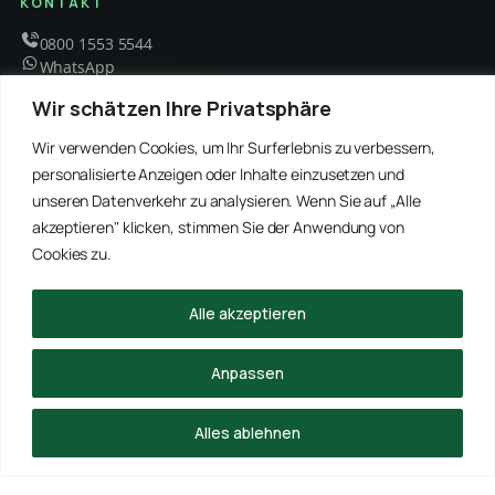
KONTAKT
0800 1553 5544
WhatsApp
info@schaedlingsbekaempfung-kraft.de
Wir schätzen Ihre Privatsphäre
Mo – Fr 8 – 18 Uhr
Wir verwenden Cookies, um Ihr Surferlebnis zu verbessern,
personalisierte Anzeigen oder Inhalte einzusetzen und
unseren Datenverkehr zu analysieren. Wenn Sie auf „Alle
EMPFOHLENE PARTNER
akzeptieren" klicken, stimmen Sie der Anwendung von
WinRei24 Dienstleistungen
Winterdienst Profi NRW
Winterdienst Niedersachsen
Entrümpelung Meister
Cookies zu.
Rohrreinigung Freitag
Hanse Objektservice
Winterdienst Hansa
Winterdienst Freitag
Alle akzeptieren
© 2026 Schädlingsbekämpfung Kraft · Alle Rechte vorbehalten
Anpassen
Impressum
Datenschutz
Alles ablehnen
ANRUFEN
WHATSAPP
ANFRAGE