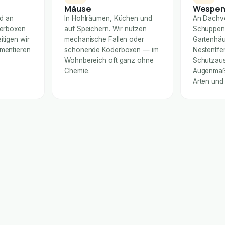
Mäuse
Wespe
nd an
In Hohlräumen, Küchen und
An Dachv
derboxen
auf Speichern. Wir nutzen
Schuppen
itigen wir
mechanische Fallen oder
Gartenhäu
umentieren
schonende Köderboxen — im
Nestentfe
Wohnbereich oft ganz ohne
Schutzaus
Chemie.
Augenmaß 
Arten und