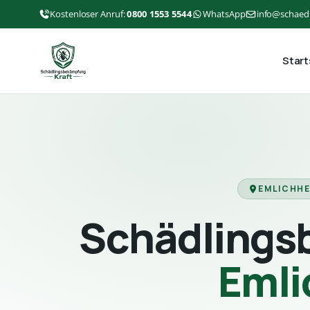
Kostenloser Anruf:
0800 1553 5544
WhatsApp
info@schaed
Start
EMLICHHE
Schädlings
Emli