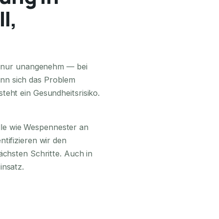
l,
24H ERREICHBAR
ls nur unangenehm — bei
nn sich das Problem
teht ein Gesundheitsrisiko.
lle wie Wespennester an
tifizieren wir den
ächsten Schritte. Auch in
insatz.