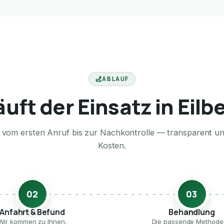
ABLAUF
äuft der Einsatz in Eilb
te vom ersten Anruf bis zur Nachkontrolle — transparent u
Kosten.
02
03
Anfahrt & Befund
Behandlung
Wir kommen zu Ihnen,
Die passende Method