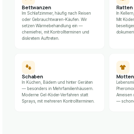
Bettwanzen
Ratten
Im Schlafzimmer, häufig nach Reisen
In Keller
oder Gebrauchtwaren-Käufen. Wir
Mit Köde
setzen Wärmebehandlung ein —
beseitige
chemiefrei, mit Kontrollterminen und
dokumenti
diskretem Auftreten.
Schaben
Motten
In Küchen, Bädern und hinter Geräten
Lebensmit
— besonders in Mehrfamilienhäusern.
Pheromon
Moderne Gel-Köder-Verfahren statt
Ameisen 
Sprays, mit mehreren Kontrollterminen.
— schone