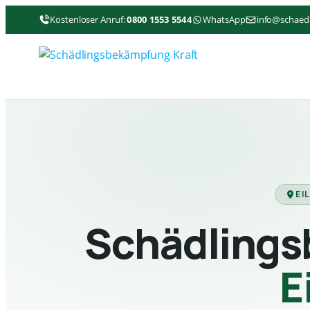
Kostenloser Anruf:
0800 1553 5544
WhatsApp
info@schaed
EI
Schädlings
E