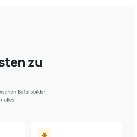
sten zu
schen Befallsbilder
 alles.