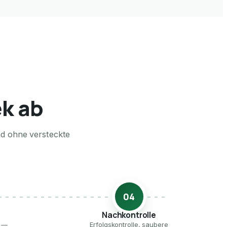
ek ab
nd ohne versteckte
04
Nachkontrolle
e —
Erfolgskontrolle, saubere