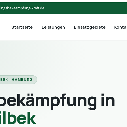
lingsbekaempfung-kraft.de
Startseite
Leistungen
Einsatzgebiete
Konta
LBEK · HAMBURG
bekämpfung in
ilbek