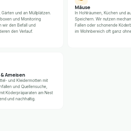
Mäuse
n, Gärten und an Müllplätzen.
In Hohlräumen, Küchen und a
rboxen und Monitoring
Speichern. Wir nutzen mecha
n wir den Befall und
Fallen oder schonende Köde
eren den Verlauf.
im Wohnbereich oft ganz ohn
 & Ameisen
tel- und Kleidermotten mit
fallen und Quellensuche,
mit Köderpräparaten am Nest
nd und nachhaltig.