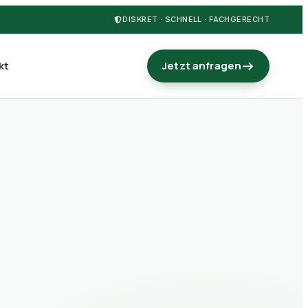
DISKRET · SCHNELL · FACHGERECHT
kt
Jetzt anfragen