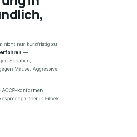
ündlich,
24H ERREICHBAR
 nicht nur kurzfristig zu
erfahren
—
gen Schaben,
gegen Mäuse. Aggressive
m HACCP-konformen
Ansprechpartner in Eilbek