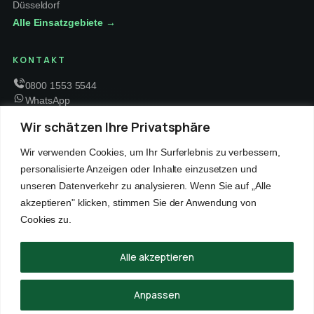
Düsseldorf
Alle Einsatzgebiete →
KONTAKT
0800 1553 5544
WhatsApp
info@schaedlingsbekaempfung-kraft.de
Wir schätzen Ihre Privatsphäre
Mo – Fr 8 – 18 Uhr
Wir verwenden Cookies, um Ihr Surferlebnis zu verbessern,
personalisierte Anzeigen oder Inhalte einzusetzen und
unseren Datenverkehr zu analysieren. Wenn Sie auf „Alle
EMPFOHLENE PARTNER
akzeptieren" klicken, stimmen Sie der Anwendung von
WinRei24 Dienstleistungen
Winterdienst Profi NRW
Winterdienst Niedersachsen
Entrümpelung Meister
Cookies zu.
Rohrreinigung Freitag
Hanse Objektservice
Winterdienst Hansa
Winterdienst Freitag
Alle akzeptieren
© 2026 Schädlingsbekämpfung Kraft · Alle Rechte vorbehalten
Anpassen
Impressum
Datenschutz