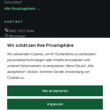
Düsseldorf
Alle Einsatzgebiete →
KONTAKT
0800 1553 5544
WhatsApp
info@schaedlingsbekaempfung-kraft.de
Wir schätzen Ihre Privatsphäre
Mo – Fr 8 – 18 Uhr
Wir verwenden Cookies, um Ihr Surferlebnis zu verbessern,
personalisierte Anzeigen oder Inhalte einzusetzen und
unseren Datenverkehr zu analysieren. Wenn Sie auf „Alle
EMPFOHLENE PARTNER
akzeptieren" klicken, stimmen Sie der Anwendung von
WinRei24 Dienstleistungen
Winterdienst Profi NRW
Winterdienst Niedersachsen
Entrümpelung Meister
Cookies zu.
Rohrreinigung Freitag
Hanse Objektservice
Winterdienst Hansa
Winterdienst Freitag
Alle akzeptieren
© 2026 Schädlingsbekämpfung Kraft · Alle Rechte vorbehalten
Anpassen
Impressum
Datenschutz