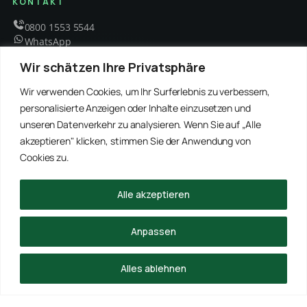
KONTAKT
0800 1553 5544
WhatsApp
info@schaedlingsbekaempfung-kraft.de
Wir schätzen Ihre Privatsphäre
Mo – Fr 8 – 18 Uhr
Wir verwenden Cookies, um Ihr Surferlebnis zu verbessern,
personalisierte Anzeigen oder Inhalte einzusetzen und
unseren Datenverkehr zu analysieren. Wenn Sie auf „Alle
EMPFOHLENE PARTNER
akzeptieren" klicken, stimmen Sie der Anwendung von
WinRei24 Dienstleistungen
Winterdienst Profi NRW
Winterdienst Niedersachsen
Entrümpelung Meister
Cookies zu.
Rohrreinigung Freitag
Hanse Objektservice
Winterdienst Hansa
Winterdienst Freitag
Alle akzeptieren
© 2026 Schädlingsbekämpfung Kraft · Alle Rechte vorbehalten
Anpassen
Impressum
Datenschutz
Alles ablehnen
ANRUFEN
WHATSAPP
ANFRAGE