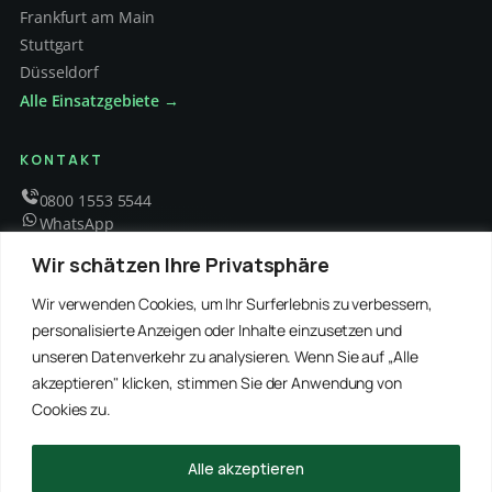
Frankfurt am Main
Stuttgart
Düsseldorf
Alle Einsatzgebiete →
KONTAKT
0800 1553 5544
WhatsApp
info@schaedlingsbekaempfung-kraft.de
Wir schätzen Ihre Privatsphäre
Mo – Fr 8 – 18 Uhr
Wir verwenden Cookies, um Ihr Surferlebnis zu verbessern,
personalisierte Anzeigen oder Inhalte einzusetzen und
unseren Datenverkehr zu analysieren. Wenn Sie auf „Alle
EMPFOHLENE PARTNER
akzeptieren" klicken, stimmen Sie der Anwendung von
WinRei24 Dienstleistungen
Winterdienst Profi NRW
Winterdienst Niedersachsen
Entrümpelung Meister
Cookies zu.
Rohrreinigung Freitag
Hanse Objektservice
Winterdienst Hansa
Winterdienst Freitag
Alle akzeptieren