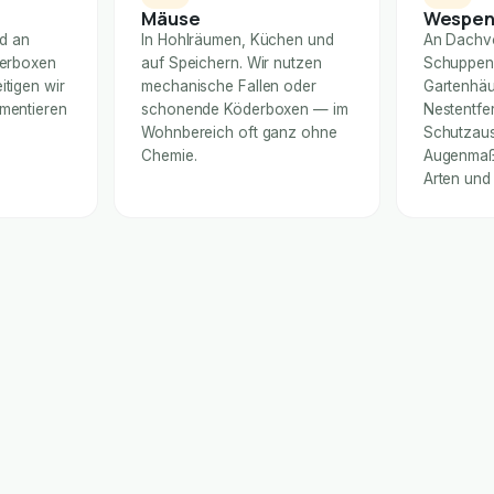
Mäuse
Wespe
nd an
In Hohlräumen, Küchen und
An Dachv
derboxen
auf Speichern. Wir nutzen
Schuppen
itigen wir
mechanische Fallen oder
Gartenhäu
umentieren
schonende Köderboxen — im
Nestentfe
Wohnbereich oft ganz ohne
Schutzaus
Chemie.
Augenmaß 
Arten und