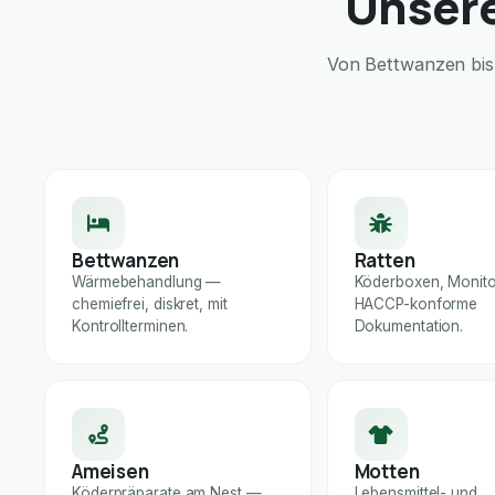
Unsere
Von Bettwanzen bis 
Bettwanzen
Ratten
Wärmebehandlung —
Köderboxen, Monito
chemiefrei, diskret, mit
HACCP-konforme
Kontrollterminen.
Dokumentation.
Ameisen
Motten
Köderpräparate am Nest —
Lebensmittel- und