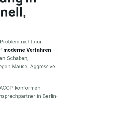
nell,
24H ERREICHBAR
 Problem nicht nur
uf
moderne Verfahren
—
en Schaben,
egen Mäuse. Aggressive
 HACCP-konformen
nsprechpartner in Berlin-