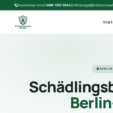
Kostenloser Anruf:
0800 1553 5544
WhatsApp
info@schaed
Start
BERLIN
Schädlings
Berli