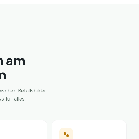
m am
n
schen Befallsbilder
 für alles.