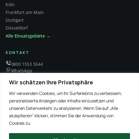
Köln
Frankfurt am Main
Stuttgart
Düsseldorf
Alle Einsatzgebiete →
KONTAKT
0800 1553 5544
WhatsApp
info@schaedlingsbekaempfung-kraft.de
Wir schätzen Ihre Privatsphäre
Mo – Fr 8 – 18 Uhr
Wir verwenden Cookies, um Ihr Surferlebnis zu verbessern,
personalisierte Anzeigen oder Inhalte einzusetzen und
unseren Datenverkehr zu analysieren. Wenn Sie auf „Alle
EMPFOHLENE PARTNER
akzeptieren" klicken, stimmen Sie der Anwendung von
WinRei24 Dienstleistungen
Winterdienst Profi NRW
Winterdienst Niedersachsen
Entrümpelung Meister
Cookies zu.
Rohrreinigung Freitag
Hanse Objektservice
Winterdienst Hansa
Winterdienst Freitag