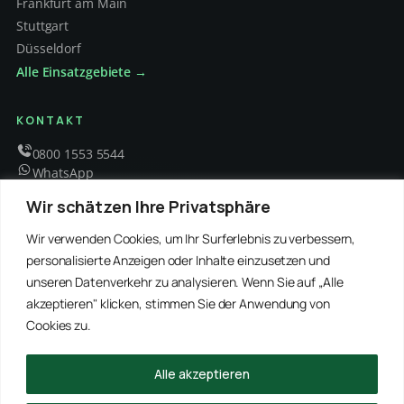
Frankfurt am Main
Stuttgart
Düsseldorf
Alle Einsatzgebiete →
KONTAKT
0800 1553 5544
WhatsApp
info@schaedlingsbekaempfung-kraft.de
Wir schätzen Ihre Privatsphäre
Mo – Fr 8 – 18 Uhr
Wir verwenden Cookies, um Ihr Surferlebnis zu verbessern,
personalisierte Anzeigen oder Inhalte einzusetzen und
unseren Datenverkehr zu analysieren. Wenn Sie auf „Alle
EMPFOHLENE PARTNER
akzeptieren" klicken, stimmen Sie der Anwendung von
WinRei24 Dienstleistungen
Winterdienst Profi NRW
Winterdienst Niedersachsen
Entrümpelung Meister
Cookies zu.
Rohrreinigung Freitag
Hanse Objektservice
Winterdienst Hansa
Winterdienst Freitag
Alle akzeptieren