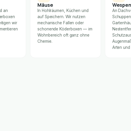
Mäuse
Wespe
nd an
In Hohlräumen, Küchen und
An Dachv
derboxen
auf Speichern. Wir nutzen
Schuppen
itigen wir
mechanische Fallen oder
Gartenhäu
umentieren
schonende Köderboxen — im
Nestentfe
Wohnbereich oft ganz ohne
Schutzaus
Chemie.
Augenmaß 
Arten und