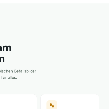
 am
n
schen Befallsbilder
für alles.