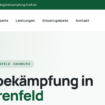
lingsbekaempfung-kraft.de
seite
Leistungen
Einsatzgebiete
Kontakt
NFELD · HAMBURG
bekämpfung in
renfeld