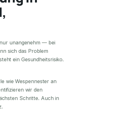
,
24H ERREICHBAR
ls nur unangenehm — bei
nn sich das Problem
teht ein Gesundheitsrisiko.
lle wie Wespennester an
tifizieren wir den
ächsten Schritte. Auch in
z.