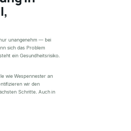
l,
24H ERREICHBAR
ls nur unangenehm — bei
nn sich das Problem
teht ein Gesundheitsrisiko.
lle wie Wespennester an
tifizieren wir den
ächsten Schritte. Auch in