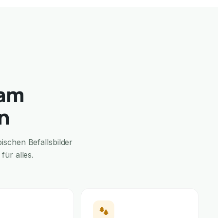
 am
n
schen Befallsbilder
ür alles.