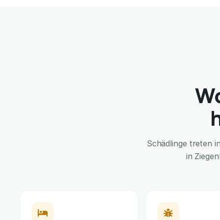
Wo
Schädlinge treten 
in Ziege