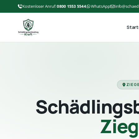
Kostenloser Anruf:
0800 1553 5544
WhatsApp
info@schaed
Start
ZIEG
Schädlings
Zie