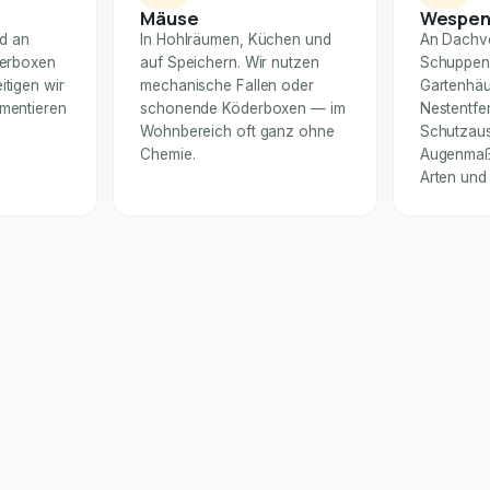
Mäuse
Wespe
nd an
In Hohlräumen, Küchen und
An Dachv
derboxen
auf Speichern. Wir nutzen
Schuppen
itigen wir
mechanische Fallen oder
Gartenhäu
umentieren
schonende Köderboxen — im
Nestentfe
Wohnbereich oft ganz ohne
Schutzaus
Chemie.
Augenmaß 
Arten und