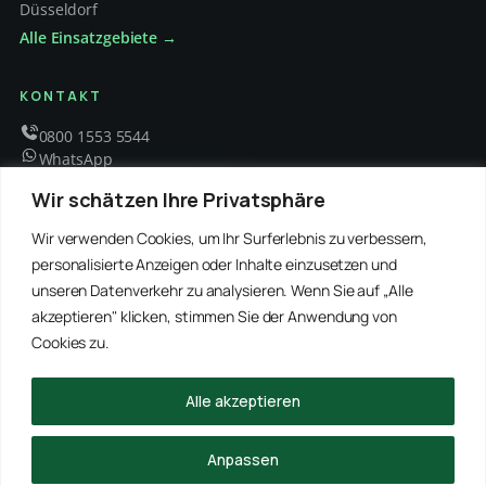
Düsseldorf
Alle Einsatzgebiete →
KONTAKT
0800 1553 5544
WhatsApp
info@schaedlingsbekaempfung-kraft.de
Wir schätzen Ihre Privatsphäre
Mo – Fr 8 – 18 Uhr
Wir verwenden Cookies, um Ihr Surferlebnis zu verbessern,
personalisierte Anzeigen oder Inhalte einzusetzen und
unseren Datenverkehr zu analysieren. Wenn Sie auf „Alle
EMPFOHLENE PARTNER
akzeptieren" klicken, stimmen Sie der Anwendung von
WinRei24 Dienstleistungen
Winterdienst Profi NRW
Winterdienst Niedersachsen
Entrümpelung Meister
Cookies zu.
Rohrreinigung Freitag
Hanse Objektservice
Winterdienst Hansa
Winterdienst Freitag
Alle akzeptieren
© 2026 Schädlingsbekämpfung Kraft · Alle Rechte vorbehalten
Anpassen
Impressum
Datenschutz