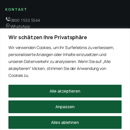
KONTAKT
0800 1553 5544
WhatsApp
info@schaedlingsbekaempfung-kraft.de
Wir schätzen Ihre Privatsphäre
Mo – Fr 8 – 18 Uhr
Wir verwenden Cookies, um Ihr Surferlebnis zu verbessern,
personalisierte Anzeigen oder Inhalte einzusetzen und
unseren Datenverkehr zu analysieren. Wenn Sie auf „Alle
EMPFOHLENE PARTNER
akzeptieren" klicken, stimmen Sie der Anwendung von
WinRei24 Dienstleistungen
Winterdienst Profi NRW
Winterdienst Niedersachsen
Entrümpelung Meister
Cookies zu.
Rohrreinigung Freitag
Hanse Objektservice
Winterdienst Hansa
Winterdienst Freitag
Alle akzeptieren
© 2026 Schädlingsbekämpfung Kraft · Alle Rechte vorbehalten
Anpassen
Impressum
Datenschutz
Alles ablehnen
ANRUFEN
WHATSAPP
ANFRAGE