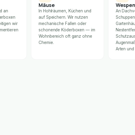
Mäuse
Wespe
nd an
In Hohlräumen, Küchen und
An Dachv
derboxen
auf Speichern. Wir nutzen
Schuppen
itigen wir
mechanische Fallen oder
Gartenhäu
umentieren
schonende Köderboxen — im
Nestentfe
Wohnbereich oft ganz ohne
Schutzaus
Chemie.
Augenmaß 
Arten und