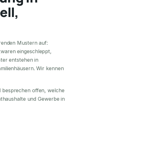
ll,
24H ERREICHBAR
renden Mustern auf:
waren eingeschleppt,
ter entstehen in
milienhäusern. Wir kennen
 besprechen offen, welche
vathaushalte und Gewerbe in