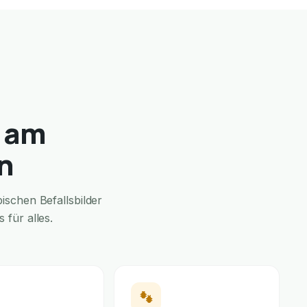
u am
n
schen Befallsbilder
für alles.