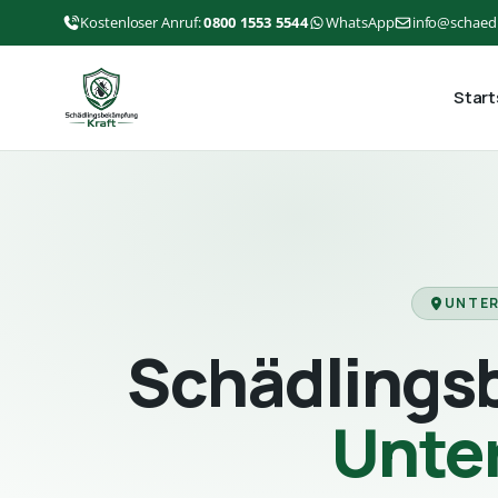
Kostenloser Anruf:
0800 1553 5544
WhatsApp
info@schaed
Start
UNTER
Schädlings
Unte