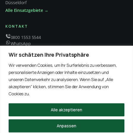
Düsseldorf
Alle Einsatzgebiete →
KONTAKT
0800 1553 5544
WhatsApp
info@schaedlingsbekaempfung-kraft.de
Wir schätzen Ihre Privatsphäre
Mo – Fr 8 – 18 Uhr
Wir verwenden Cookies, um Ihr Surferlebnis zu verbessern,
personalisierte Anzeigen oder Inhalte einzusetzen und
unseren Datenverkehr zu analysieren. Wenn Sie auf „Alle
EMPFOHLENE PARTNER
akzeptieren" klicken, stimmen Sie der Anwendung von
WinRei24 Dienstleistungen
Winterdienst Profi NRW
Winterdienst Niedersachsen
Entrümpelung Meister
Cookies zu.
Rohrreinigung Freitag
Hanse Objektservice
Winterdienst Hansa
Winterdienst Freitag
Alle akzeptieren
© 2026 Schädlingsbekämpfung Kraft · Alle Rechte vorbehalten
Anpassen
Impressum
Datenschutz