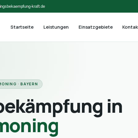
ingsbekaempfung-kraft.de
Startseite
Leistungen
Einsatzgebiete
Kontak
ONING · BAYERN
bekämpfung in
tmoning