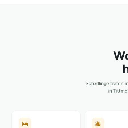
Wo
Schädlinge treten 
in Tittm