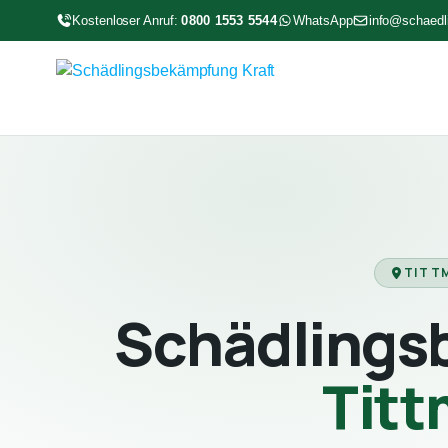
Kostenloser Anruf:
0800 1553 5544
WhatsApp
info@schaedl
TITTM
Schädlings
Tit