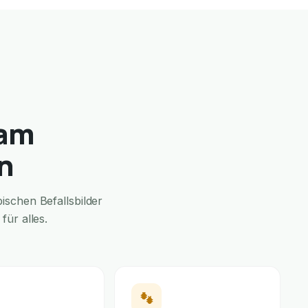
 am
n
schen Befallsbilder
ür alles.