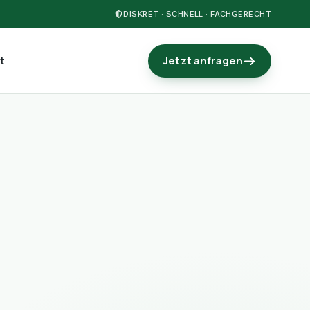
DISKRET · SCHNELL · FACHGERECHT
t
Jetzt anfragen