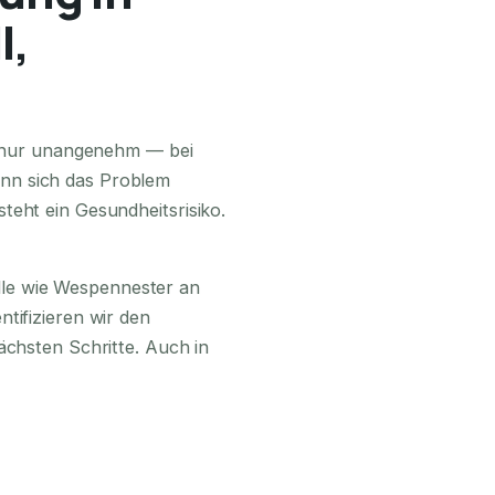
l,
24H ERREICHBAR
ls nur unangenehm — bei
nn sich das Problem
teht ein Gesundheitsrisiko.
lle wie Wespennester an
tifizieren wir den
ächsten Schritte. Auch in