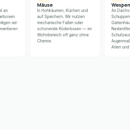
Mäuse
Wespe
nd an
In Hohlräumen, Küchen und
An Dachv
derboxen
auf Speichern. Wir nutzen
Schuppen
itigen wir
mechanische Fallen oder
Gartenhäu
umentieren
schonende Köderboxen — im
Nestentfe
Wohnbereich oft ganz ohne
Schutzaus
Chemie.
Augenmaß 
Arten und