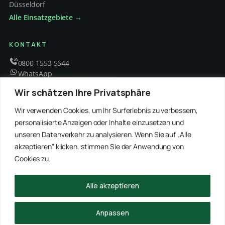
Düsseldorf
Alle Einsatzgebiete →
KONTAKT
0800 1553 5544
WhatsApp
info@schaedlingsbekaempfung-kraft.de
Wir schätzen Ihre Privatsphäre
Mo – Fr 8 – 18 Uhr
Wir verwenden Cookies, um Ihr Surferlebnis zu verbessern,
personalisierte Anzeigen oder Inhalte einzusetzen und
unseren Datenverkehr zu analysieren. Wenn Sie auf „Alle
EMPFOHLENE PARTNER
akzeptieren" klicken, stimmen Sie der Anwendung von
WinRei24 Dienstleistungen
Winterdienst Profi NRW
Winterdienst Niedersachsen
Entrümpelung Meister
Cookies zu.
Rohrreinigung Freitag
Hanse Objektservice
Winterdienst Hansa
Winterdienst Freitag
Alle akzeptieren
© 2026 Schädlingsbekämpfung Kraft · Alle Rechte vorbehalten
Anpassen
Impressum
Datenschutz