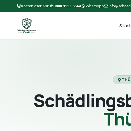
Kostenloser Anruf:
0800 1553 5544
WhatsApp
info@schaed
Start
THÜ
Schädlings
Th