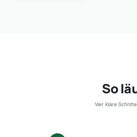
So lä
Vier klare Schrit