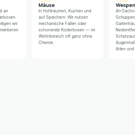
Mäuse
Wespe
nd an
In Hohlräumen, Küchen und
An Dachv
derboxen
auf Speichern. Wir nutzen
Schuppen
itigen wir
mechanische Fallen oder
Gartenhäu
umentieren
schonende Köderboxen — im
Nestentfe
Wohnbereich oft ganz ohne
Schutzaus
Chemie.
Augenmaß 
Arten und