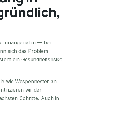
gründlich,
24H ERREICHBAR
 nur unangenehm — bei
nn sich das Problem
teht ein Gesundheitsrisiko.
lle wie Wespennester an
tifizieren wir den
ächsten Schritte. Auch in