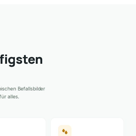
figsten
schen Befallsbilder
r alles.