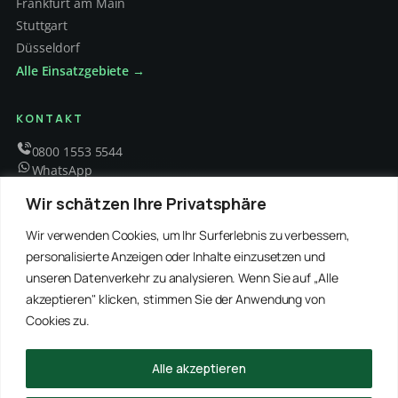
Frankfurt am Main
Stuttgart
Düsseldorf
Alle Einsatzgebiete →
KONTAKT
0800 1553 5544
WhatsApp
info@schaedlingsbekaempfung-kraft.de
Wir schätzen Ihre Privatsphäre
Mo – Fr 8 – 18 Uhr
Wir verwenden Cookies, um Ihr Surferlebnis zu verbessern,
personalisierte Anzeigen oder Inhalte einzusetzen und
unseren Datenverkehr zu analysieren. Wenn Sie auf „Alle
EMPFOHLENE PARTNER
akzeptieren" klicken, stimmen Sie der Anwendung von
WinRei24 Dienstleistungen
Winterdienst Profi NRW
Winterdienst Niedersachsen
Entrümpelung Meister
Cookies zu.
Rohrreinigung Freitag
Hanse Objektservice
Winterdienst Hansa
Winterdienst Freitag
Alle akzeptieren