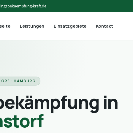
lingsbekaempfung-kraft.de
seite
Leistungen
Einsatzgebiete
Kontakt
TORF · HAMBURG
bekämpfung in
nstorf