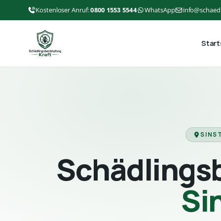
Kostenloser Anruf:
0800 1553 5544
WhatsApp
info@schaed
Start
SINS
Schädlings
Si