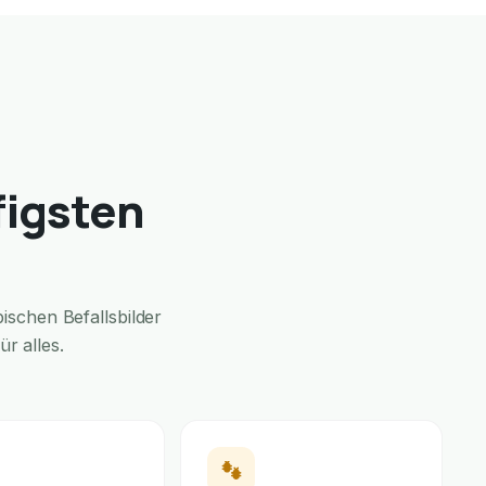
figsten
schen Befallsbilder
r alles.