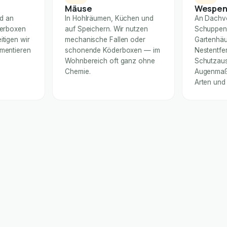
Mäuse
Wespe
nd an
In Hohlräumen, Küchen und
An Dachv
derboxen
auf Speichern. Wir nutzen
Schuppen
itigen wir
mechanische Fallen oder
Gartenhäu
umentieren
schonende Köderboxen — im
Nestentfe
Wohnbereich oft ganz ohne
Schutzaus
Chemie.
Augenmaß 
Arten und