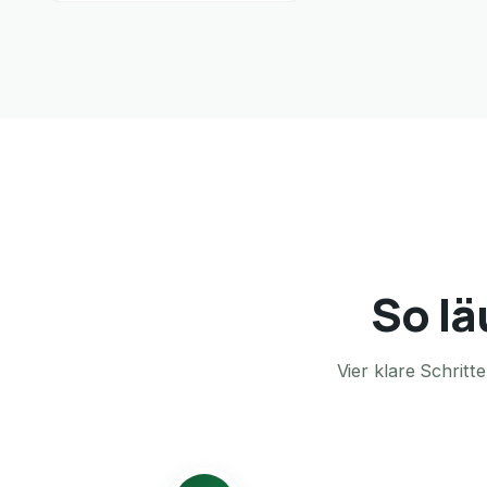
So lä
Vier klare Schrit