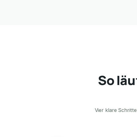
So läu
Vier klare Schrit