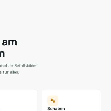
u am
n
schen Befallsbilder
für alles.
n
Schaben