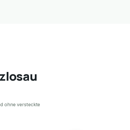
tzlosau
nd ohne versteckte