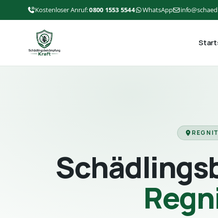
Kostenloser Anruf:
0800 1553 5544
WhatsApp
info@schaed
Start
REGNIT
Schädlings
Regn