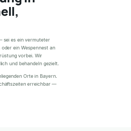
ell,
24H ERREICHBAR
— sei es ein vermuteter
n oder ein Wespennest an
üstung vorbei. Wir
lich und behandeln gezielt.
liegenden Orte in Bayern.
chäftszeiten erreichbar —