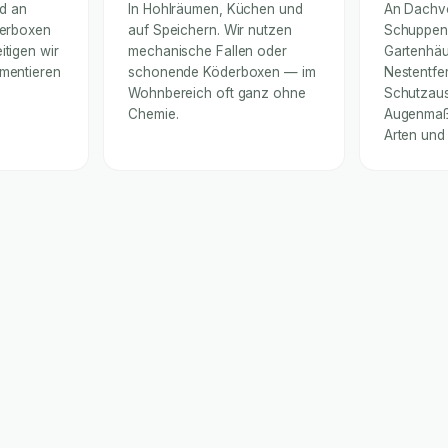
nd an
In Hohlräumen, Küchen und
An Dachv
derboxen
auf Speichern. Wir nutzen
Schuppen
itigen wir
mechanische Fallen oder
Gartenhäu
umentieren
schonende Köderboxen — im
Nestentfe
Wohnbereich oft ganz ohne
Schutzaus
Chemie.
Augenmaß 
Arten und