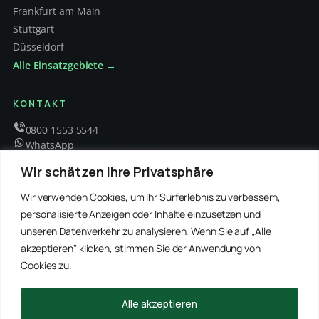
Frankfurt am Main
Stuttgart
Düsseldorf
Alle Einsatzgebiete →
KONTAKT
0800 1553 5544
WhatsApp
info@schaedlingsbekaempfung-kraft.de
Wir schätzen Ihre Privatsphäre
Mo – Fr 8 – 18 Uhr
Wir verwenden Cookies, um Ihr Surferlebnis zu verbessern,
personalisierte Anzeigen oder Inhalte einzusetzen und
unseren Datenverkehr zu analysieren. Wenn Sie auf „Alle
EMPFOHLENE PARTNER
akzeptieren" klicken, stimmen Sie der Anwendung von
WinRei24 Dienstleistungen
Winterdienst Profi NRW
Winterdienst Niedersachsen
Entrümpelung Meister
Cookies zu.
Rohrreinigung Freitag
Hanse Objektservice
Winterdienst Hansa
Winterdienst Freitag
Alle akzeptieren